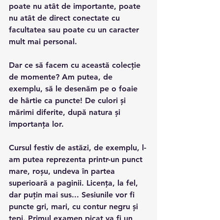
poate nu atât de importante, poate 
nu atât de direct conectate cu 
facultatea sau poate cu un caracter 
mult mai personal.
Dar ce să facem cu această colecție 
de momente? Am putea, de 
exemplu, să le desenăm pe o foaie 
de hârtie ca puncte! De culori și 
mărimi diferite, după natura și 
importanța lor.
Cursul festiv de astăzi, de exemplu, l-
am putea reprezenta printr-un punct 
mare, roșu, undeva în partea 
superioară a paginii. Licența, la fel, 
dar puțin mai sus... Sesiunile vor fi 
puncte gri, mari, cu contur negru și 
țepi. Primul examen picat va fi un 