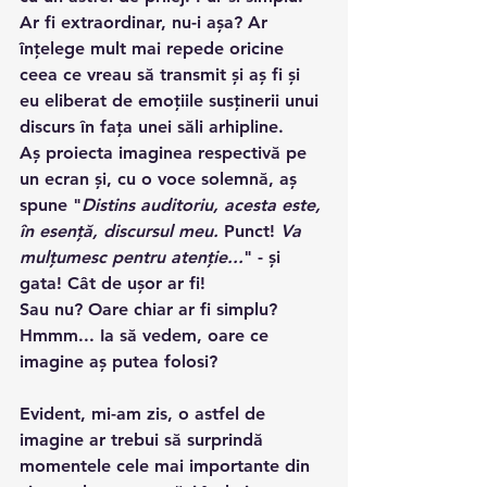
Ar fi extraordinar, nu-i așa? Ar 
înțelege mult mai repede oricine 
ceea ce vreau să transmit și aș fi și 
eu eliberat de emoțiile susținerii unui 
discurs în fața unei săli arhipline.
Aș proiecta imaginea respectivă pe 
un ecran și, cu o voce solemnă, aș 
spune "
Distins auditoriu, acesta este, 
în esență, discursul meu. 
Punct!
 Va 
mulțumesc pentru atenție...
" - și 
gata! Cât de ușor ar fi!
Sau nu? Oare chiar ar fi simplu? 
Hmmm... Ia să vedem, oare ce 
imagine aș putea folosi?
Evident, mi-am zis, o astfel de 
imagine ar trebui să surprindă 
momentele cele mai importante din 