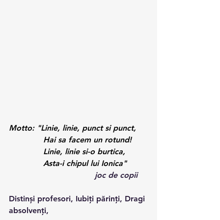
Motto: "Linie, linie, punct si punct,
              Hai sa facem un rotund!
              Linie, linie si-o burtica,
              Asta-i chipul lui Ionica"
                                   joc de copii
Distinși profesori, Iubiți părinți, Dragi 
absolvenți,