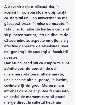
A devenit deja o plăcută dar, în 
același timp, apăsătoare obișnuință 
ca sfârșitul unui an universitar să mă 
găsească treaz, în miez de noapte, în 
fața unei foi albe de hârtie încercând 
să punctez succint, într-un discurs de 
câteva minute, aspecte emoționale și 
afective generate de absolvirea unei 
noi generații de studenți ai facultății 
noastre.
Dar atunci când știi că asupra ta sunt 
ațintite zeci de perechi de ochi, 
unele nerăbdătoare, altele mirate, 
unele senine altele, poate, în lacrimi, 
cuvintele iți vin greu. Mereu m-am 
întrebat oare ce ar putea fi spus într-
un astfel de moment care să poată 
merge direct la sufletul fiecăruia 