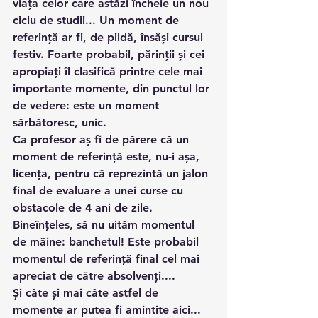
viața celor care astăzi încheie un nou 
ciclu de studii... Un moment de 
referință ar fi, de pildă, însăși cursul 
festiv. Foarte probabil, părinții și cei 
apropiați îl clasifică printre cele mai 
importante momente, din punctul lor 
de vedere: este un moment 
sărbătoresc, unic.
Ca profesor aș fi de părere că un 
moment de referință este, nu-i așa, 
licența, pentru că reprezintă un jalon 
final de evaluare a unei curse cu 
obstacole de 4 ani de zile.
Bineînțeles, să nu uităm momentul 
de mâine: banchetul! Este probabil 
momentul de referință final cel mai 
apreciat de către absolvenți....
Și câte și mai câte astfel de 
momente ar putea fi amintite aici... 