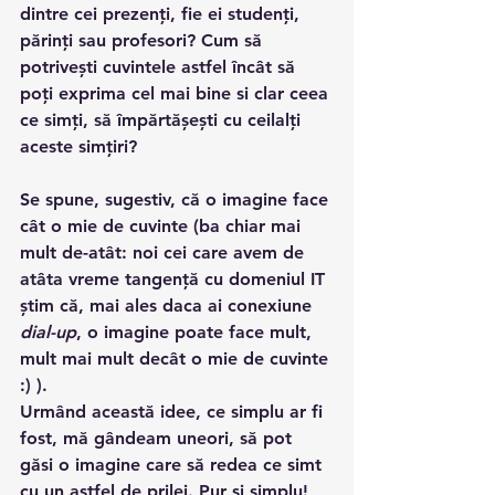
dintre cei prezenți, fie ei studenți, 
părinți sau profesori? Cum să 
potrivești cuvintele astfel încât să 
poți exprima cel mai bine si clar ceea 
ce simți, să împărtășești cu ceilalți 
aceste simțiri?
Se spune, sugestiv, că o imagine face 
cât o mie de cuvinte (ba chiar mai 
mult de-atât: noi cei care avem de 
atâta vreme tangență cu domeniul IT 
știm că, mai ales daca ai conexiune 
dial-up
, o imagine poate face mult, 
mult mai mult decât o mie de cuvinte 
:) ).
Urmând această idee, ce simplu ar fi 
fost, mă gândeam uneori, să pot 
găsi o imagine care să redea ce simt 
cu un astfel de prilej. Pur si simplu! 