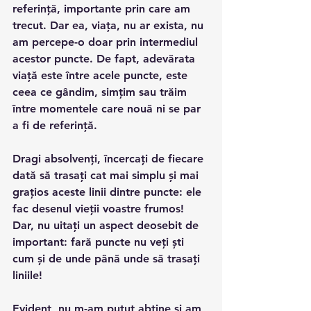
referință, importante prin care am 
trecut. Dar ea, viața, nu ar exista, nu 
am percepe-o doar prin intermediul 
acestor puncte. De fapt, adevărata 
viață este între acele puncte, este 
ceea ce gândim, simțim sau trăim 
între momentele care nouă ni se par 
a fi de referință.
Dragi absolvenți, încercați de fiecare 
dată să trasați cat mai simplu și mai 
grațios aceste linii dintre puncte: ele 
fac desenul vieții voastre frumos! 
Dar, nu uitați un aspect deosebit de 
important: fară puncte nu veți ști 
cum și de unde până unde să trasați 
liniile!
Evident, nu m-am putut abține și am 